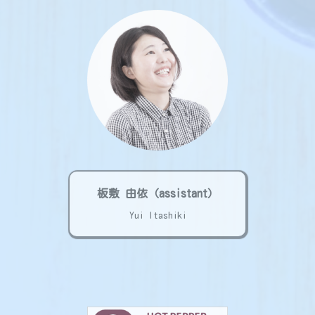
板敷 由依（assistant）
Yui Itashiki