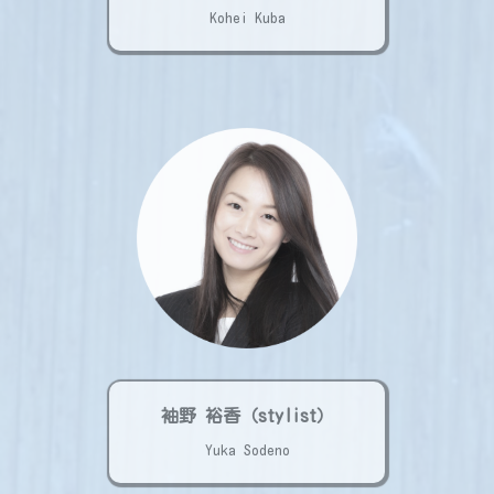
Kohei Kuba
袖野 裕香（stylist）
Yuka Sodeno